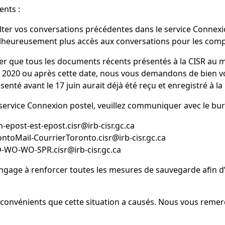
ents :
ter vos conversations précédentes dans le service Connexi
alheureusement plus accès aux conversations pour les compt
er que tous les documents récents présentés à la CISR au 
 juin 2020 ou après cette date, nous vous demandons de bien
té avant le 17 juin aurait déjà été reçu et enregistré à la 
service Connexion postel, veuillez communiquer avec le bur
n-epost-est-epost.cisr@irb-cisr.gc.ca
ontoMail-CourrierToronto.cisr@irb-cisr.gc.ca
PD-WO-WO-SPR.cisr@irb-cisr.gc.ca
gage à renforcer toutes les mesures de sauvegarde afin d’é
convénients que cette situation a causés. Nous vous remerc