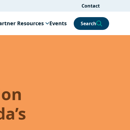
Contact
artner Resources
Events
Search
ion
da’s