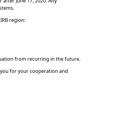
 after June 17, 2020. Any
stems.
 IRB region:
uation from recurring in the future.
k you for your cooperation and