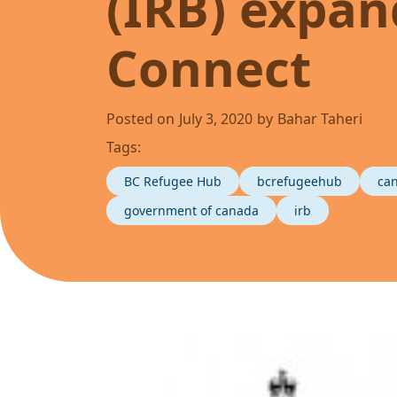
(IRB) expan
Connect
Posted on
July 3, 2020
by
Bahar Taheri
Tags:
BC Refugee Hub
bcrefugeehub
ca
government of canada
irb