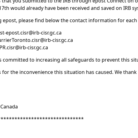
 that you submitted to the IRB through epost Connect on or
7th would already have been received and saved on IRB sy
 epost, please find below the contact information for each
t-epost.cisr@irb-cisr.gc.ca
rrierToronto.cisr@irb-cisr.gc.ca
.cisr@irb-cisr.gc.ca
s committed to increasing all safeguards to prevent this sit
s for the inconvenience this situation has caused. We than
 Canada
*******************************